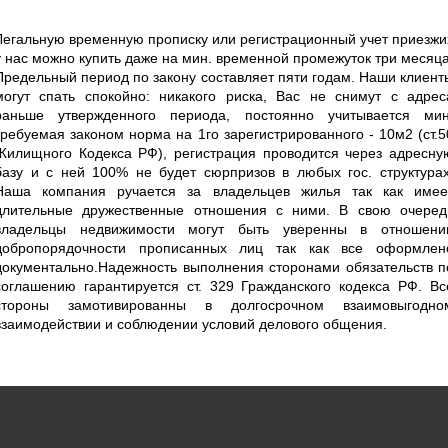
Легальную временную прописку или регистрационный учет приезжи
у нас можно купить даже на мин. временной промежуток три месяца
Предельный период по закону составляет пяти годам. Наши клиент
могут спать спокойно: никакого риска, Вас не снимут с адрес
раньше утвержденного периода, постоянно учитывается мин
требуемая законом норма на 1го зарегистрированного - 10м2 (ст.5
Жилищного Кодекса РФ), регистрация проводится через адресну
базу и с ней 100% не будет сюрпризов в любых гос. структурах
Наша компания ручается за владельцев жилья так как имее
длительные дружественные отношения с ними. В свою очеред
владельцы недвижимости могут быть уверенны в отношени
добропорядочности прописанных лиц так как все оформлен
документально.Надежность выполнения сторонами обязательств п
соглашению гарантируется ст. 329 Гражданского кодекса РФ. Вс
стороны замотивированны в долгосрочном взаимовыгодно
взаимодействии и соблюдении условий делового общения.