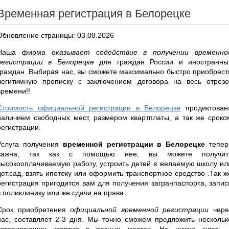
Временная регистрация в Белорецке
Обновление страницы: 03.08.2026
Наша фирма
оказывает содействие в получении временно
регистрации в Белорецке
для граждан России и иностранны
граждан. Выбирая нас, вы сможете максимально быстро приобрест
легитимную прописку с заключением договора на весь отрезо
времени!!
Стоимость официальной регистрации в Белорецке
продиктован
наличием свободных мест, размером квартплаты, а так же сроко
регистрации.
Услуга получения
временной регистрации в Белорецке
тепер
важна, так как с помощью нее, вы можете получит
высокооплачиваемую работу, устроить детей в желаемую школу ил
дет.сад, взять ипотеку или оформить транспортное средство .Так ж
регистрация пригодится вам для получения загранпаспорта, запис
в поликлинику или же сдачи на права.
Срок приобретения
официальной временной регистрации
чере
нас, составляет 2-3 дня. Мы точно сможем предложить нескольк
устраивающих квартир в разных местах. Не нужно ждать 