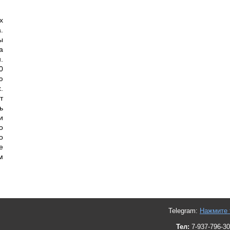
х
.
ы
а
.
0
ю
.
т
ь
и
о
о
е
м
Telegram:
Нажмите 
Тел:
7-937-796-30