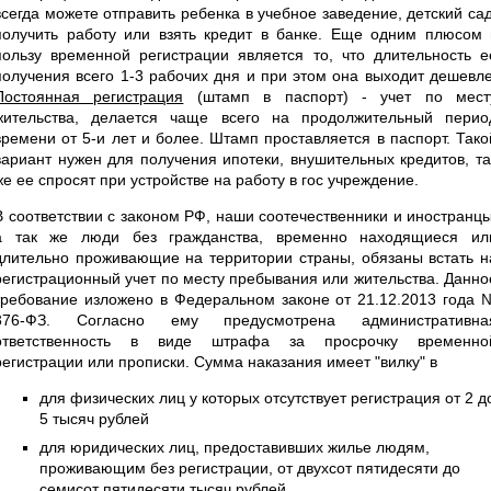
всегда можете отправить ребенка в учебное заведение, детский сад
получить работу или взять кредит в банке. Еще одним плюсом 
пользу временной регистрации является то, что длительность е
получения всего 1-3 рабочих дня и при этом она выходит дешевле
Постоянная регистрация
(штамп в паспорт) - учет по мест
жительства, делается чаще всего на продолжительный перио
времени от 5-и лет и более. Штамп проставляется в паспорт. Тако
вариант нужен для получения ипотеки, внушительных кредитов, та
же ее спросят при устройстве на работу в гос учреждение.
В соответствии с законом РФ, наши соотечественники и иностранцы
а так же люди без гражданства, временно находящиеся ил
длительно проживающие на территории страны, обязаны встать н
регистрационный учет по месту пребывания или жительства. Данно
требование изложено в Федеральном законе от 21.12.2013 года 
376-ФЗ. Согласно ему предусмотрена административна
ответственность в виде штрафа за просрочку временно
регистрации или прописки. Сумма наказания имеет "вилку" в
для физических лиц у которых отсутствует регистрация от 2 д
5 тысяч рублей
для юридических лиц, предоставивших жилье людям,
проживающим без регистрации, от двухсот пятидесяти до
семисот пятидесяти тысяч рублей.