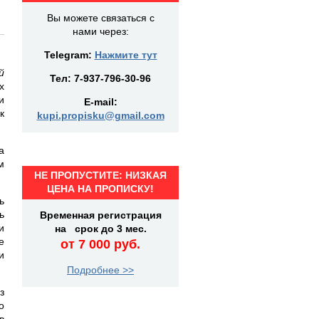
Вы можете связаться с
нами через:
Telegram:
Нажмите тут
й
Тел:
7-937-796-30-96
х
и
E-mail:
к
kupi.propisku@gmail.com
а
м
НЕ ПРОПУСТИТЕ: НИЗКАЯ
ЦЕНА НА ПРОПИСКУ!
ь
ь
Временная регистрация
и
на срок до 3 мес.
е
от 7 000 руб.
и
Подробнее >>
з
о
в