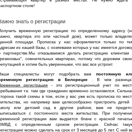
паспортном столе!
Важно знать о регистрации
Получить временную регистрацию по определенному адресу (н
важно, квартира это или частный дом), может только владеле
данной площади. Прописка у нас оформляется только по те
адресам из нашей базы, с хозяевами которых у нас имеется догово
о партнерстве.Мы отказываемся делать регистрацию клиентам 
"резиновых", сомнительных квартирах, потому что дорожим свое
репутацией и хотим быть уверенными, что вас все устроит.
Наши специалисты могут подобрать вам
постоянную ил
временную регистрацию в Белорецке
. В чем разница
Временная регистрация
- это регистрационный учет по мест
пребывания т.е. там где гражданин временно остановился. Сильна
сторона такой схемы в том, если у вас уже есть прописка по мест
жительства, но например вам целесообразно пристроить детей 
школу или детский сад в другом районе, вам не придетс
выписываться с постоянного места жительства. При получени
временной регистрации вам выдается бланк с красной печать
ОМВД с определенным сроком регистрации. Сейчас таку
регистрацию можно сделать на срок от 3 месяцев до 5 лет. С ней в