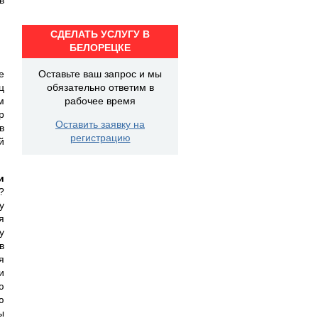
СДЕЛАТЬ УСЛУГУ В
БЕЛОРЕЦКЕ
е
Оставьте ваш запрос и мы
ц
обязательно ответим в
м
рабочее время
р
Оставить заявку на
в
регистрацию
й
и
?
у
я
у
в
я
и
ю
ю
ы